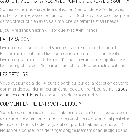
SAUTOIR MULTI CHAINES AVEC POMPOM DORÉ À L’OR SOPHIA
Sophia est le must-have de la collection. Sautoir doré à l’or fin, avec
multi-chaîne fine, assortie d’un pompon, Sophia vous accompagnera
dans votre quotidien avec sa simplicité, sa féminité et sa finesse.
Bijou livré dans un écrin // Fabriqué avec ♥ en France
LA LIVRAISON
Livraison Colissimo sous 48 heures avec remise contre signature en
France métropolitaine et livraison Colissimo dans le monde entier.
Livraison gratuite dès 150 euros d’achat en France métropolitaine et
livraison gratuite dès 250 euros d’achat hors France métropolitaine.
LES RETOURS
Vous avez un délai de 14 jours à partir du jour de la réception de votre
commande pour demander un échange ou un remboursement
sous
certaines conditions
. Les produits soldés sont inclus.
COMMENT ENTRETENIR VOTRE BIJOU ?
Votre bijou est précieux et peut s’abîmer si vous n’en prenez pas soin. Il
demande une attention et un entretien quotidien car son éclat peut être
terni par différents facteurs (pollution, produits abrasifs, chocs, …).
Nous vous conseillons de ranger soigneusement chaque bijou dans